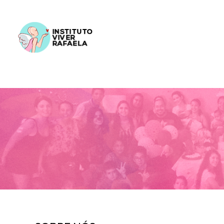
Instituto Viver Rafaela
Diga sim ao amor.