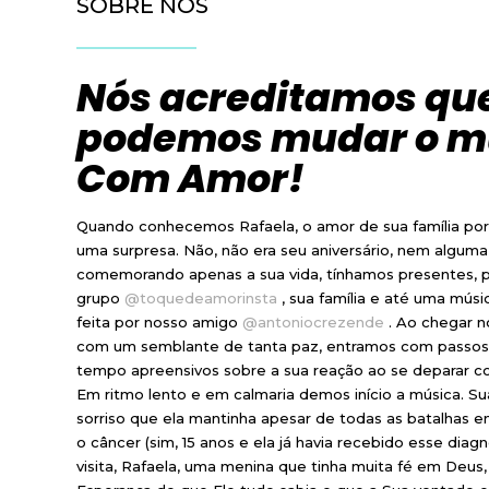
SOBRE NÓS
Nós acreditamos qu
podemos mudar o 
Com Amor!
Quando conhecemos Rafaela, o amor de sua família por 
uma surpresa. Não, não era seu aniversário, nem algum
comemorando apenas a sua vida, tínhamos presentes, 
grupo
@toquedeamorinsta
, sua família e até uma mús
feita por nosso amigo
@antoniocrezende
. Ao chegar no
com um semblante de tanta paz, entramos com passos 
tempo apreensivos sobre a sua reação ao se deparar c
Em ritmo lento e em calmaria demos início a música. Sua
sorriso que ela mantinha apesar de todas as batalhas 
o câncer (sim, 15 anos e ela já havia recebido esse diag
visita, Rafaela, uma menina que tinha muita fé em Deus,